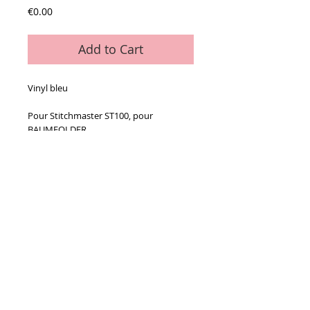
Price
€0.00
Add to Cart
Vinyl bleu
Pour Stitchmaster ST100, pour 
BAUMFOLDER
Details
Le sachet de 12 ventouses
Conditions générales de vente
Paiements
acceptés :