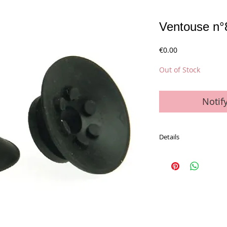
Ventouse n
Price
€0.00
Out of Stock
Notif
Details
Le sachet de 12 vento
Pour Miehle