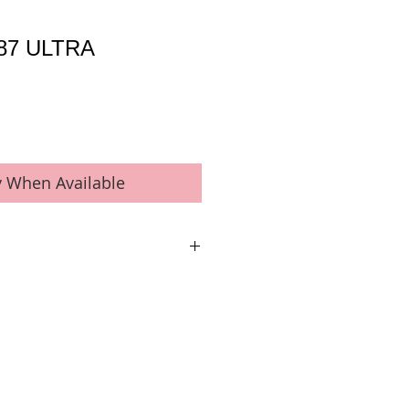
°87 ULTRA
y When Available
uses