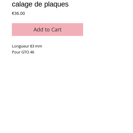
calage de plaques
Price
€36.00
Add to Cart
Longueur 83 mm
Pour GTO 46
Details
La pièce
Conditions générales de vente
Paiements
acceptés :