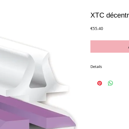
XTC décentr
Price
€55.40
Details
Etui de 24 m (32 bande