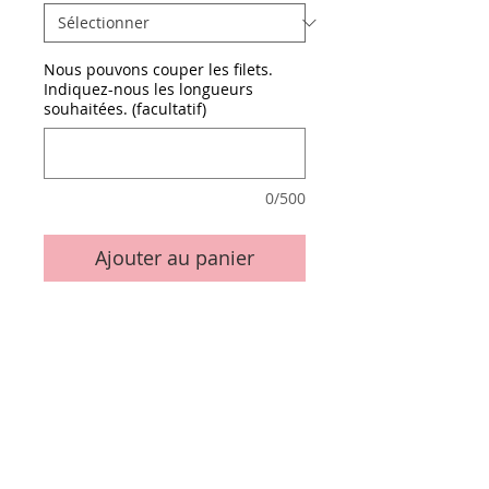
Nous pouvons couper les filets.
Indiquez-nous les longueurs
souhaitées. (facultatif)
0/500
Ajouter au panier
Epaisseur 2 points (= 0,7 mm)
Detail
La barre d'1 mètre