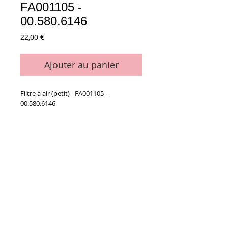
FA001105 -
00.580.6146
Prix
22,00 €
Ajouter au panier
Filtre à air (petit) - FA001105 -
00.580.6146
Ø 43 x Ø 20 x hauteur 89 mm
Details
La pièce
Conditions générales de vente
Paiements