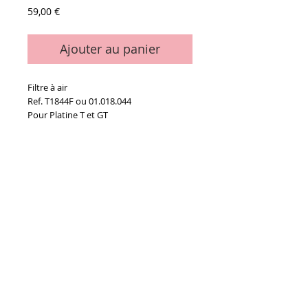
Prix
59,00 €
Ajouter au panier
Filtre à air
Ref. T1844F ou 01.018.044
Pour Platine T et GT
Details
La pièce
Conditions générales de vente
Paiements
acceptés :