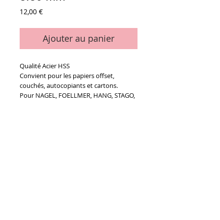
Prix
12,00 €
Ajouter au panier
Qualité Acier HSS
Convient pour les papiers offset,
couchés, autocopiants et cartons.
Pour NAGEL, FOELLMER, HANG, STAGO,
CORTA, UCHIDA...
Details
A - Diamètre de perçage : 5.50 mm
B - Diamètre du mandrin : 11.00 mm
C - Longueur utile : 50 mm
D - Longueur totale : 85 mm
Conditions générales de vente
Paiements
acceptés :