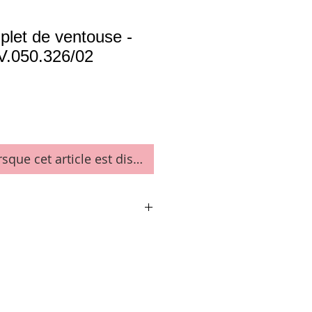
plet de ventouse -
V.050.326/02
rsque cet article est disponible