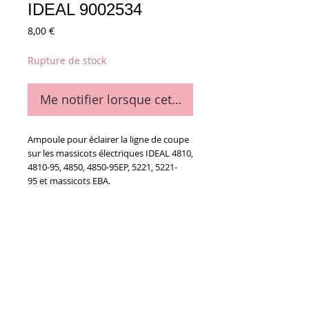
IDEAL 9002534
Prix
8,00 €
Rupture de stock
Me notifier lorsque cet article est disponible
Ampoule pour éclairer la ligne de coupe
sur les massicots électriques IDEAL 4810,
4810-95, 4850, 4850-95EP, 5221, 5221-
95 et massicots EBA.
ATTENTION : Vérifier les dimensions
AVANT de commander, il existe plusieurs
modèles pour votre massicot.
Ni échange, ni retour.
Longueur 44 mm - Diamètre 15 mm
- 30V - 10W - Référence IDEAL 9002534