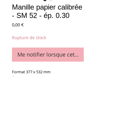
Manille papier calibrée
- SM 52 - ép. 0.30
Prix
0,00 €
Rupture de stock
Me notifier lorsque cet article est disponible
Format 377 x 532 mm
épaisseur 30/100 
Couleur : jaune citron
Details
Le paquet de 25
Conditions générales de vente