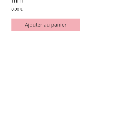
mm
Prix
0,00 €
Ajouter au panier
7 molettes - 22.26" pour GTO & SM 52
gravure 4.76 mm (3/16") - gothic
Marque Leibinger
Conditions générales de vente
Paiements
acceptés :