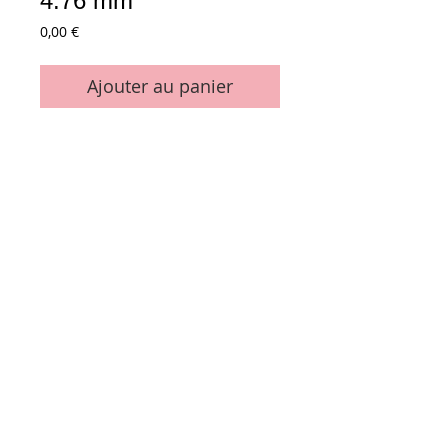
4.76 mm
Prix
0,00 €
Ajouter au panier
7 molettes - 22.26" pour GTO & SM 52
gravure 4.76 mm (3/16") - gothic
Marque Leibinger
Conditions générales de vente
Paiements
acceptés :