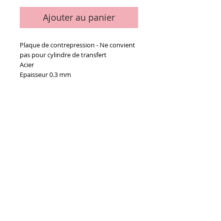
Ajouter au panier
Plaque de contrepression - Ne convient
pas pour cylindre de transfert
Acier
Epaisseur 0.3 mm
Details
Format : 620 x 740 mm
Conditions générales de vente
Paiements
acceptés :