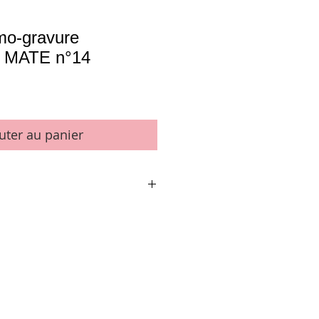
mo-gravure
e MATE n°14
uter au panier
chet de 500 grammes