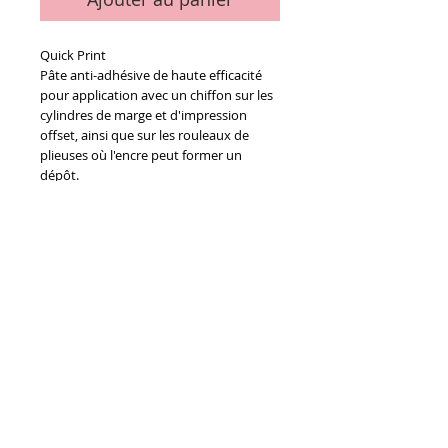
Quick Print
Pâte anti-adhésive de haute efficacité
pour application avec un chiffon sur les
cylindres de marge et d'impression
offset, ainsi que sur les rouleaux de
plieuses où l'encre peut former un
dépôt.
Details
Le tube de 200 grammes
Conditions générales de vente
Paiements
acceptés :