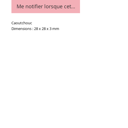
Me notifier lorsque cet article est disponible
Caoutchouc
Dimensions : 28 x 28 x 3 mm
Details
Les 5 pièces
Conditions générales de vente
Paiements
acceptés :