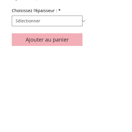
promotionnel
Choisissez l'épaisseur :
*
Ajouter au panier
Details
Le sachet de 10 pièces
Conditions générales de vente
Paiements
acceptés :