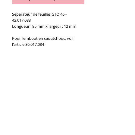
Séparateur de feuilles GTO 46 -
42.017.083
Longueur : 85 mm x largeur : 12 mm
Pour l'embout en caoutchouc, voir
l'article 36.017.084
Details
La pièce
Conditions générales de vente
Paiements
acceptés :