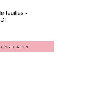
 feuilles -
ND
uter au panier