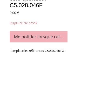
C5.028.046F
Prix
0,00 €
Rupture de stock
Me notifier lorsque cet article est disponible
Remplace les références C5.028.046F & 
41.028.046F
Details
La pièce
Conditions générales de vente
Paiements