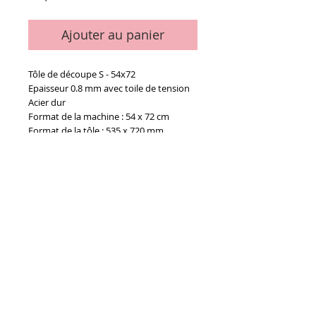
Ajouter au panier
Tôle de découpe S - 54x72
Epaisseur 0.8 mm avec toile de tension
Acier dur
Format de la machine : 54 x 72 cm
Format de la tôle : 535 x 720 mm
Details
La pièce
Conditions générales de vente
Paiements
acceptés :