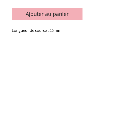
Ajouter au panier
Longueur de course : 25 mm
Details
La pièce
Conditions générales de vente
Paiements
acceptés :