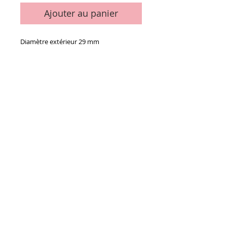
Ajouter au panier
Diamètre extérieur 29 mm
Details
Le sachet de 12 ventouses
Ne convient pas pour Heidelberg, ni
Shinohara, ni Sakurai
Conditions générales de vente
Paiements
acceptés :