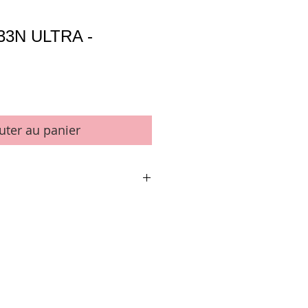
°33N ULTRA -
uter au panier
uses