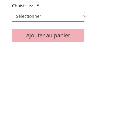
Choisissez :
*
Ajouter au panier
Details
Le sachet de 12 ventouses
Conditions générales de vente
Paiements
acceptés :