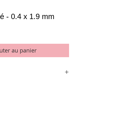
é - 0.4 x 1.9 mm
uter au panier
s de 0,75 m)