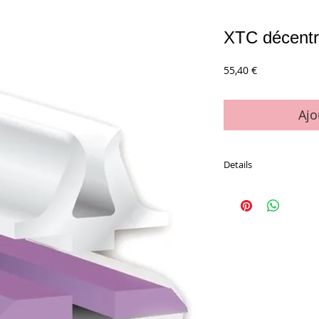
XTC décentr
Prix
55,40 €
Ajo
Details
Etui de 24 m (32 bande